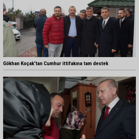
Gökhan Koçak'tan Cumhur ittifakına tam destek