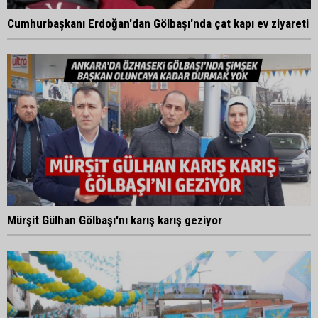
Cumhurbaşkanı Erdoğan'dan Gölbaşı'nda çat kapı ev ziyareti
Mürşit Gülhan Gölbaşı'nı karış karış geziyor