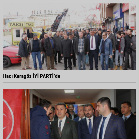
Hacı Karagöz İYİ PARTİ'de