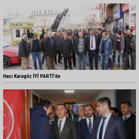
Hacı Karagöz İYİ PARTİ'de