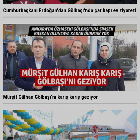
Cumhurbaşkanı Erdoğan'dan Gölbaşı'nda çat kapı ev ziyareti
Mürşit Gülhan Gölbaşı'nı karış karış geziyor