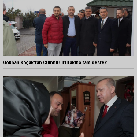
Gökhan Koçak'tan Cumhur ittifakına tam destek