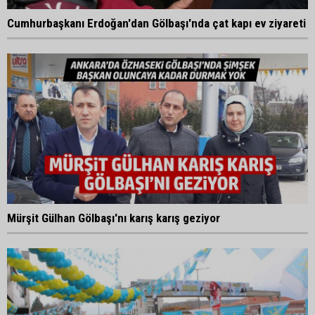
Cumhurbaşkanı Erdoğan'dan Gölbaşı'nda çat kapı ev ziyareti
Mürşit Gülhan Gölbaşı'nı karış karış geziyor