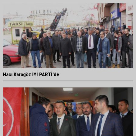
Hacı Karagöz İYİ PARTİ'de