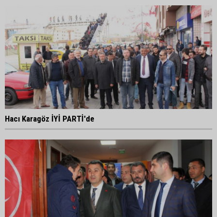
Hacı Karagöz İYİ PARTİ'de