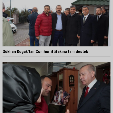
Gökhan Koçak'tan Cumhur ittifakına tam destek