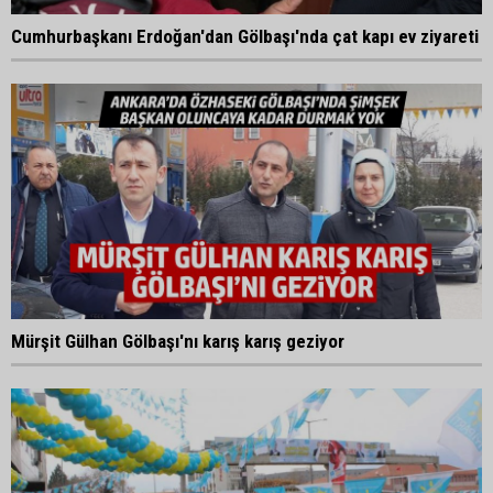
Cumhurbaşkanı Erdoğan'dan Gölbaşı'nda çat kapı ev ziyareti
Mürşit Gülhan Gölbaşı'nı karış karış geziyor