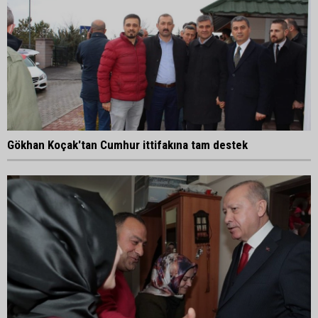
Gökhan Koçak'tan Cumhur ittifakına tam destek