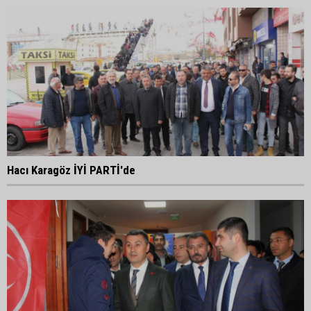
Hacı Karagöz İYİ PARTİ'de