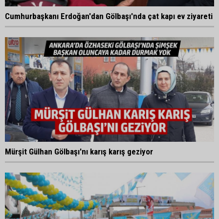
Cumhurbaşkanı Erdoğan'dan Gölbaşı'nda çat kapı ev ziyareti
Mürşit Gülhan Gölbaşı'nı karış karış geziyor