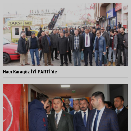
Hacı Karagöz İYİ PARTİ'de