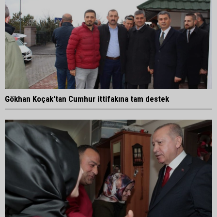
Gökhan Koçak'tan Cumhur ittifakına tam destek