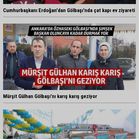
Cumhurbaşkanı Erdoğan'dan Gölbaşı'nda çat kapı ev ziyareti
Mürşit Gülhan Gölbaşı'nı karış karış geziyor