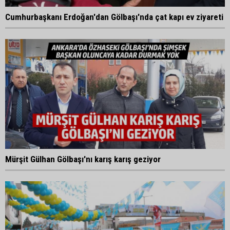
Cumhurbaşkanı Erdoğan'dan Gölbaşı'nda çat kapı ev ziyareti
Mürşit Gülhan Gölbaşı'nı karış karış geziyor