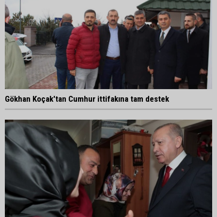
Gökhan Koçak'tan Cumhur ittifakına tam destek