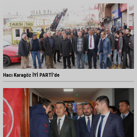
Hacı Karagöz İYİ PARTİ'de