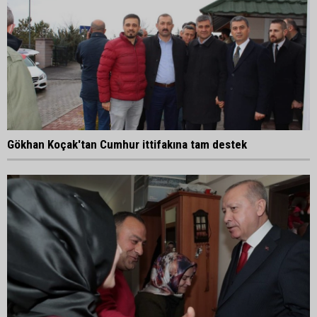
Gökhan Koçak'tan Cumhur ittifakına tam destek