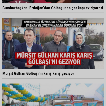
Cumhurbaşkanı Erdoğan'dan Gölbaşı'nda çat kapı ev ziyareti
Mürşit Gülhan Gölbaşı'nı karış karış geziyor