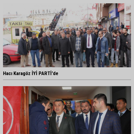
Hacı Karagöz İYİ PARTİ'de