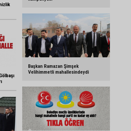
izlik
Başkan Ramazan Şimşek
Velihimmetli mahallesindeydi
Gölbaşı
ı