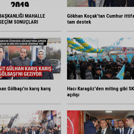
BAŞKANLIĞI MAHALLE
Gökhan Koçak'tan Cumhur ittif
SEÇİM SONUÇLARI
tam destek
an Gölbaşı'nı karış karış
Hacı Karagöz'den miting gibi S
açılışı