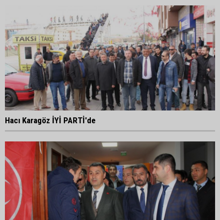
Hacı Karagöz İYİ PARTİ'de