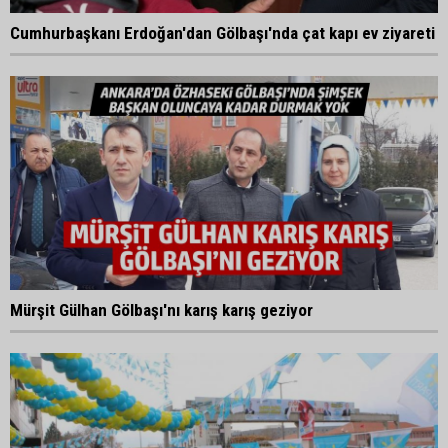
Cumhurbaşkanı Erdoğan'dan Gölbaşı'nda çat kapı ev ziyareti
Mürşit Gülhan Gölbaşı'nı karış karış geziyor