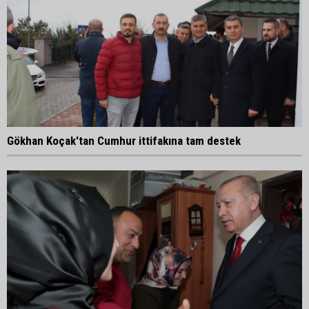
Gökhan Koçak'tan Cumhur ittifakına tam destek