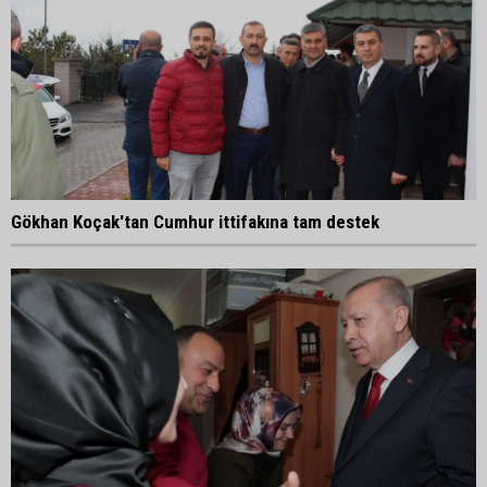
Gökhan Koçak'tan Cumhur ittifakına tam destek