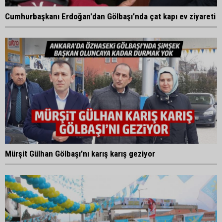
Cumhurbaşkanı Erdoğan'dan Gölbaşı'nda çat kapı ev ziyareti
Mürşit Gülhan Gölbaşı'nı karış karış geziyor