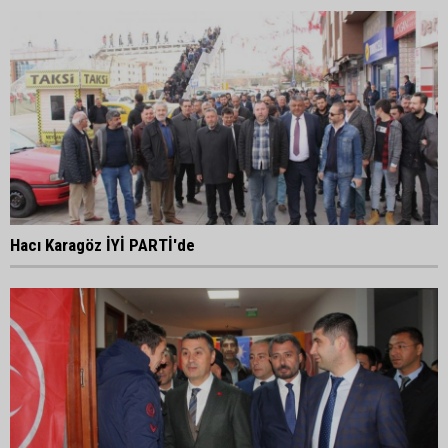
Hacı Karagöz İYİ PARTİ'de