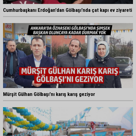
Cumhurbaşkanı Erdoğan'dan Gölbaşı'nda çat kapı ev ziyareti
Mürşit Gülhan Gölbaşı'nı karış karış geziyor