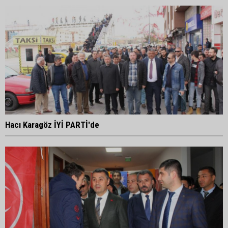
Hacı Karagöz İYİ PARTİ'de