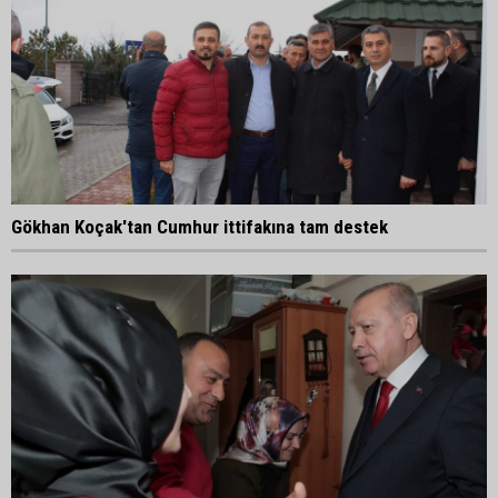
Gökhan Koçak'tan Cumhur ittifakına tam destek