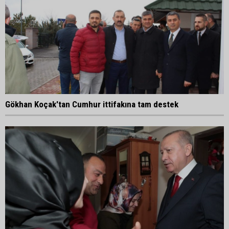
Gökhan Koçak'tan Cumhur ittifakına tam destek