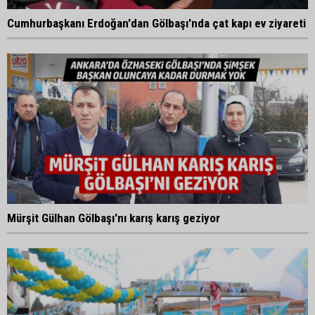
Cumhurbaşkanı Erdoğan'dan Gölbaşı'nda çat kapı ev ziyareti
Mürşit Gülhan Gölbaşı'nı karış karış geziyor