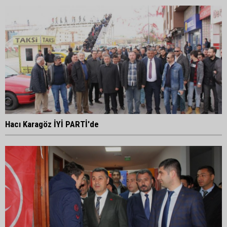
Hacı Karagöz İYİ PARTİ'de