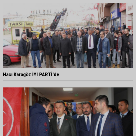
Hacı Karagöz İYİ PARTİ'de