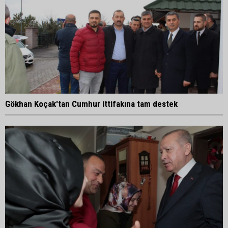
Gökhan Koçak'tan Cumhur ittifakına tam destek