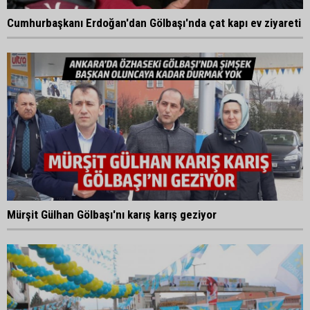
Cumhurbaşkanı Erdoğan'dan Gölbaşı'nda çat kapı ev ziyareti
Mürşit Gülhan Gölbaşı'nı karış karış geziyor