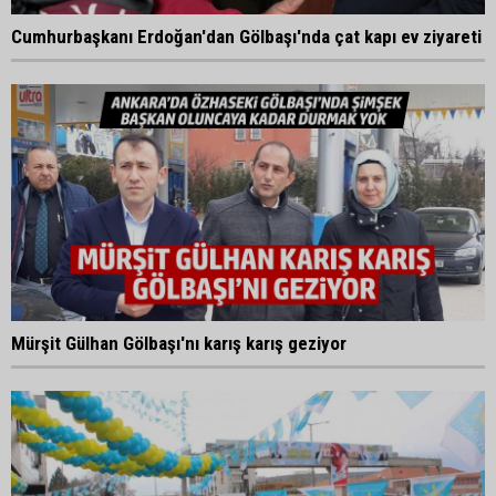
Cumhurbaşkanı Erdoğan'dan Gölbaşı'nda çat kapı ev ziyareti
Mürşit Gülhan Gölbaşı'nı karış karış geziyor