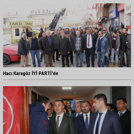
Hacı Karagöz İYİ PARTİ'de