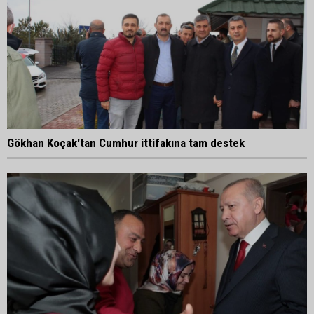
Gökhan Koçak'tan Cumhur ittifakına tam destek