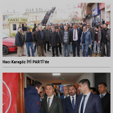
Hacı Karagöz İYİ PARTİ'de