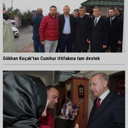
Gökhan Koçak'tan Cumhur ittifakına tam destek