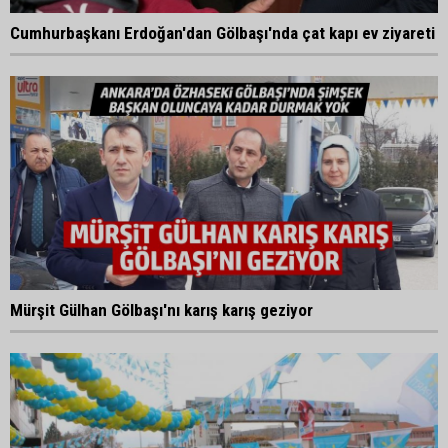
Cumhurbaşkanı Erdoğan'dan Gölbaşı'nda çat kapı ev ziyareti
Mürşit Gülhan Gölbaşı'nı karış karış geziyor