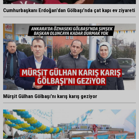
Cumhurbaşkanı Erdoğan'dan Gölbaşı'nda çat kapı ev ziyareti
Mürşit Gülhan Gölbaşı'nı karış karış geziyor