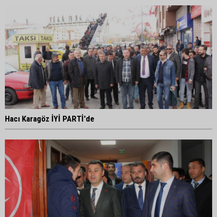
Hacı Karagöz İYİ PARTİ'de