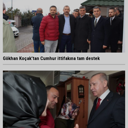
Gökhan Koçak'tan Cumhur ittifakına tam destek