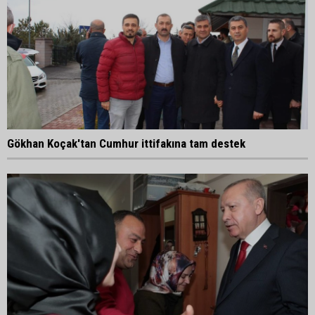
Gökhan Koçak'tan Cumhur ittifakına tam destek