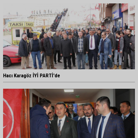
Hacı Karagöz İYİ PARTİ'de