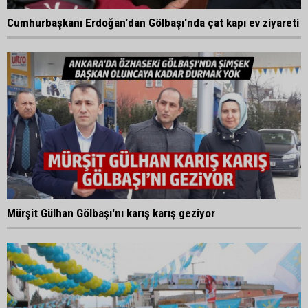
Cumhurbaşkanı Erdoğan'dan Gölbaşı'nda çat kapı ev ziyareti
Mürşit Gülhan Gölbaşı'nı karış karış geziyor