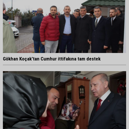
Gökhan Koçak'tan Cumhur ittifakına tam destek