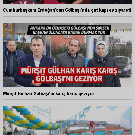
Cumhurbaşkanı Erdoğan'dan Gölbaşı'nda çat kapı ev ziyareti
Mürşit Gülhan Gölbaşı'nı karış karış geziyor