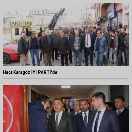
Hacı Karagöz İYİ PARTİ'de