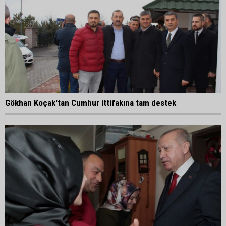
Gökhan Koçak'tan Cumhur ittifakına tam destek