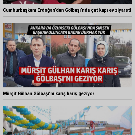
Cumhurbaşkanı Erdoğan'dan Gölbaşı'nda çat kapı ev ziyareti
Mürşit Gülhan Gölbaşı'nı karış karış geziyor