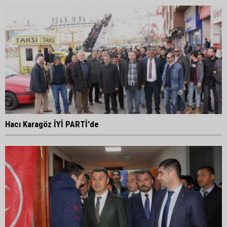
Hacı Karagöz İYİ PARTİ'de