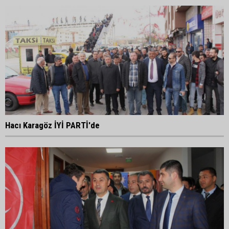
Hacı Karagöz İYİ PARTİ'de