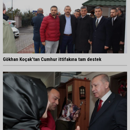
Gökhan Koçak'tan Cumhur ittifakına tam destek