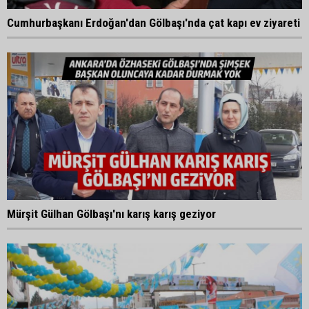
Cumhurbaşkanı Erdoğan'dan Gölbaşı'nda çat kapı ev ziyareti
Mürşit Gülhan Gölbaşı'nı karış karış geziyor