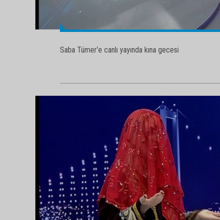
Saba Tümer'e canlı yayında kına gecesi