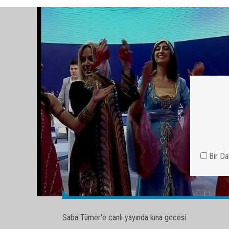
Saba Tümer'e canlı yayında kına gecesi