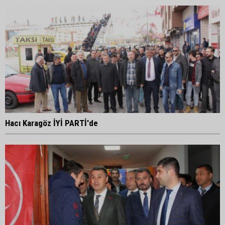
Hacı Karagöz İYİ PARTİ'de