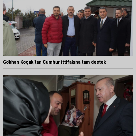
Gökhan Koçak'tan Cumhur ittifakına tam destek