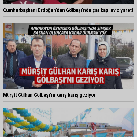
Cumhurbaşkanı Erdoğan'dan Gölbaşı'nda çat kapı ev ziyareti
Mürşit Gülhan Gölbaşı'nı karış karış geziyor