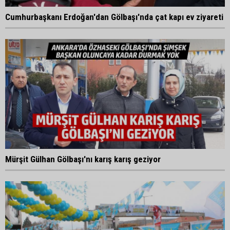
Cumhurbaşkanı Erdoğan'dan Gölbaşı'nda çat kapı ev ziyareti
Mürşit Gülhan Gölbaşı'nı karış karış geziyor