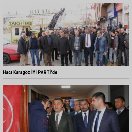
Hacı Karagöz İYİ PARTİ'de