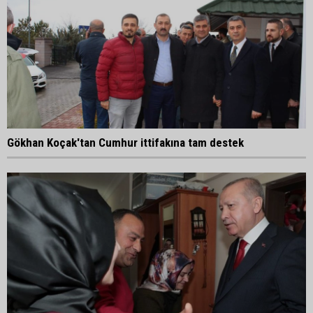
Gökhan Koçak'tan Cumhur ittifakına tam destek