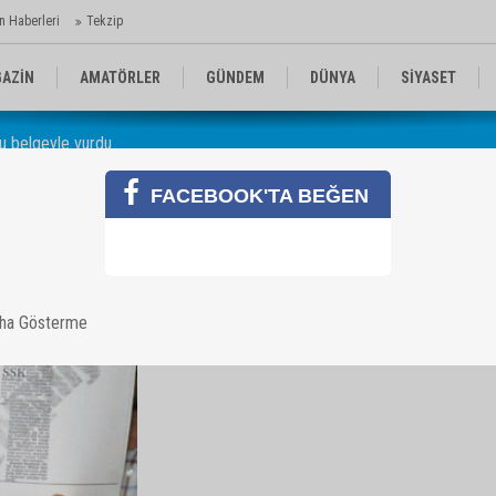
n Haberleri
Tekzip
AZİN
AMATÖRLER
GÜNDEM
DÜNYA
SİYASET
nu belgeyle vurdu
EN KOMİKLER
MEDYA
TEKNOLOJİ
FACEBOOK'TA BEĞEN
oğlu'nu belgeyle vurdu
aha Gösterme