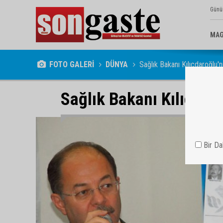
Günü
MAG
FOTO GALERİ
DÜNYA
Sağlık Bakanı Kılıçdaroğlu'
Sağlık Bakanı Kılıçdar
Bir D