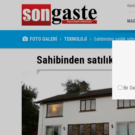
Günü
MAG
FOTO GALERİ
TEKNOLOJİ
Sahibinden satılık sığ
Sahibinden satılık sığ
Bir D