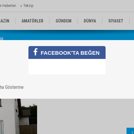
n Haberleri
Tekzip
AZİN
AMATÖRLER
GÜNDEM
DÜNYA
SİYASET
nak
EN KOMİKLER
MEDYA
TEKNOLOJİ
FACEBOOK'TA BEĞEN
nak
aha Gösterme
1