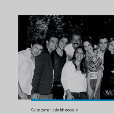
Sette zaman öyle bir geçer ki