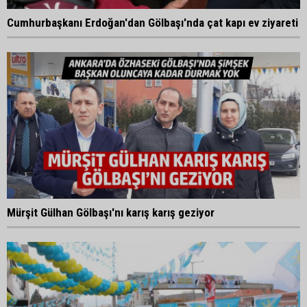
Cumhurbaşkanı Erdoğan'dan Gölbaşı'nda çat kapı ev ziyareti
Mürşit Gülhan Gölbaşı'nı karış karış geziyor