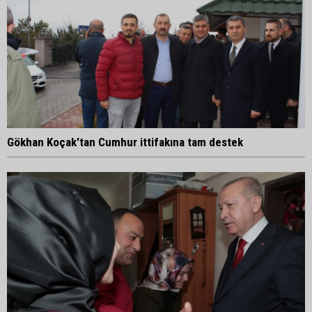
Gökhan Koçak'tan Cumhur ittifakına tam destek