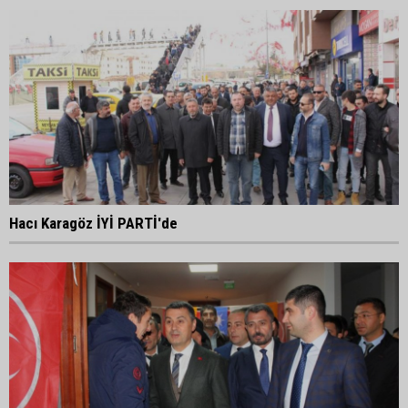
Hacı Karagöz İYİ PARTİ'de