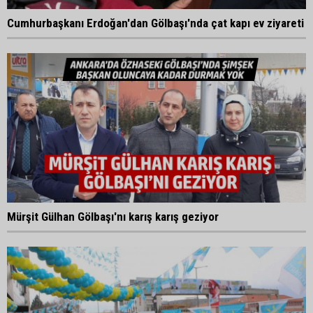
Cumhurbaşkanı Erdoğan'dan Gölbaşı'nda çat kapı ev ziyareti
Mürşit Gülhan Gölbaşı'nı karış karış geziyor