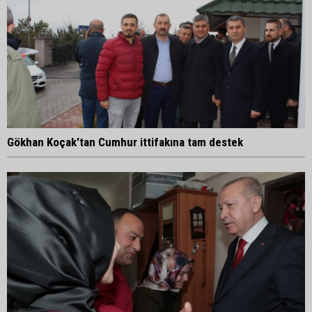
Gökhan Koçak'tan Cumhur ittifakına tam destek