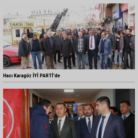
Hacı Karagöz İYİ PARTİ'de