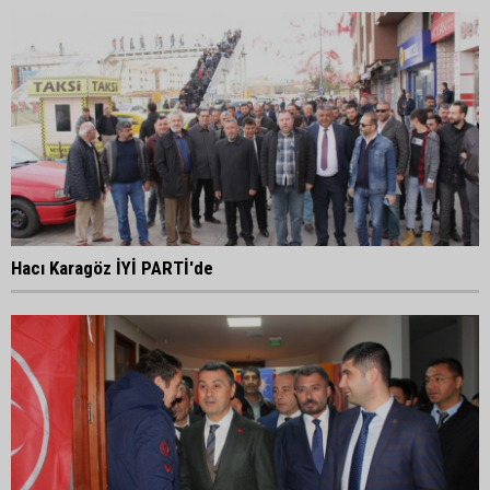
Hacı Karagöz İYİ PARTİ'de