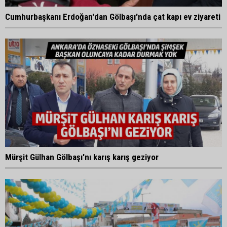
Cumhurbaşkanı Erdoğan'dan Gölbaşı'nda çat kapı ev ziyareti
Mürşit Gülhan Gölbaşı'nı karış karış geziyor