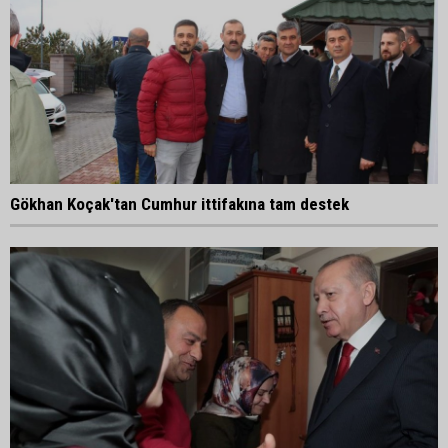
Gökhan Koçak'tan Cumhur ittifakına tam destek