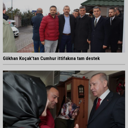
Gökhan Koçak'tan Cumhur ittifakına tam destek