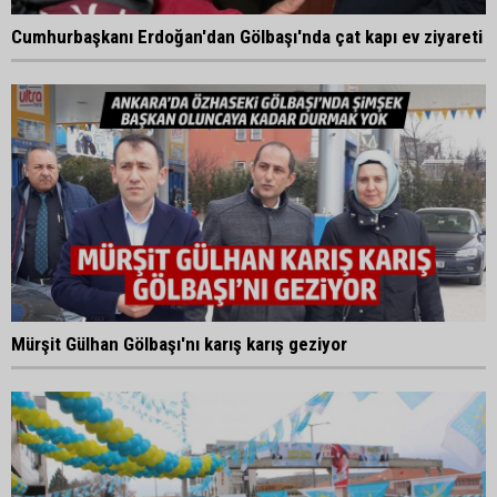
Cumhurbaşkanı Erdoğan'dan Gölbaşı'nda çat kapı ev ziyareti
Mürşit Gülhan Gölbaşı'nı karış karış geziyor