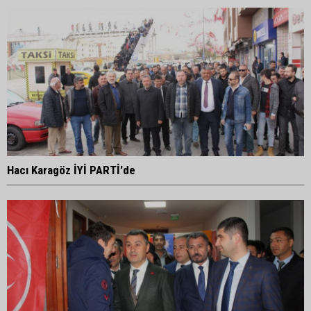
Hacı Karagöz İYİ PARTİ'de