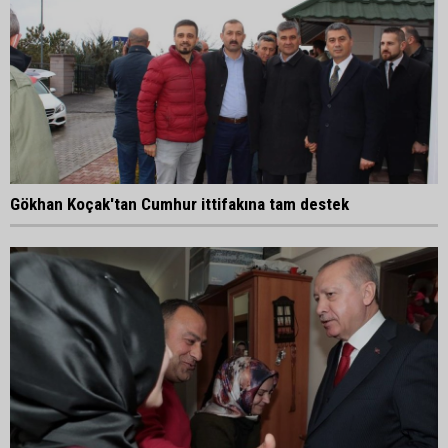
Gökhan Koçak'tan Cumhur ittifakına tam destek