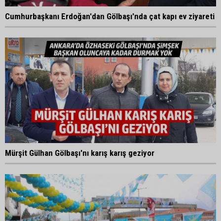
Cumhurbaşkanı Erdoğan'dan Gölbaşı'nda çat kapı ev ziyareti
Mürşit Gülhan Gölbaşı'nı karış karış geziyor