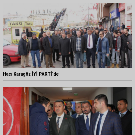
Hacı Karagöz İYİ PARTİ'de