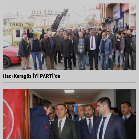
Hacı Karagöz İYİ PARTİ'de