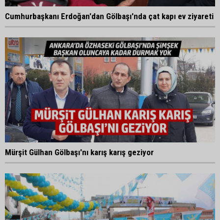
Cumhurbaşkanı Erdoğan'dan Gölbaşı'nda çat kapı ev ziyareti
Mürşit Gülhan Gölbaşı'nı karış karış geziyor