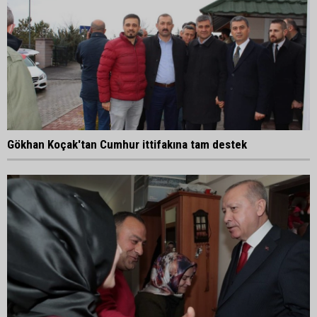
Gökhan Koçak'tan Cumhur ittifakına tam destek