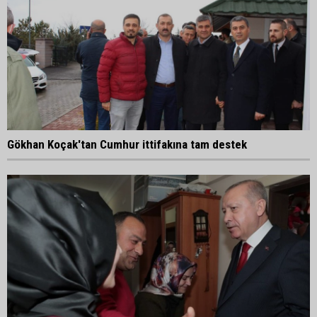
Gökhan Koçak'tan Cumhur ittifakına tam destek