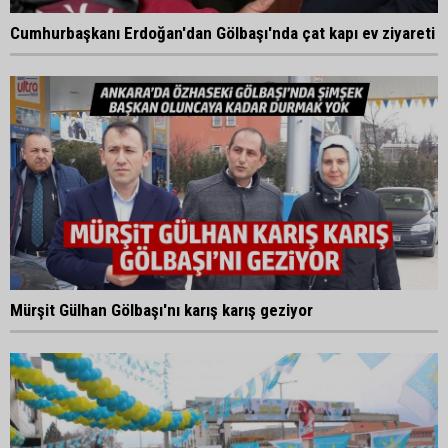
Cumhurbaşkanı Erdoğan'dan Gölbaşı'nda çat kapı ev ziyareti
Mürşit Gülhan Gölbaşı'nı karış karış geziyor