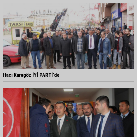
Hacı Karagöz İYİ PARTİ'de