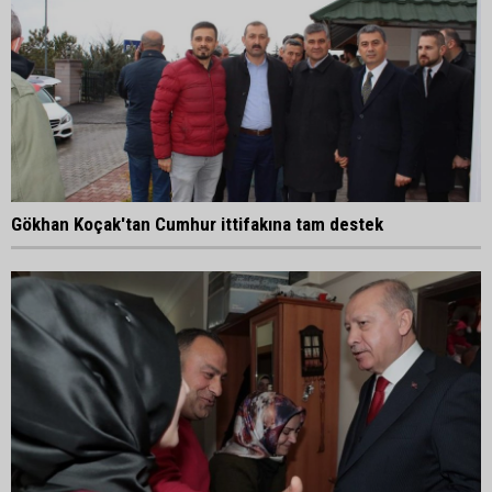
Gökhan Koçak'tan Cumhur ittifakına tam destek