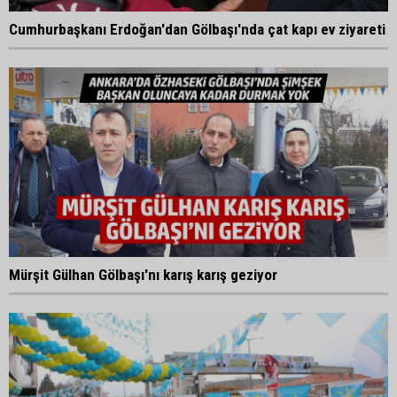
Cumhurbaşkanı Erdoğan'dan Gölbaşı'nda çat kapı ev ziyareti
Mürşit Gülhan Gölbaşı'nı karış karış geziyor