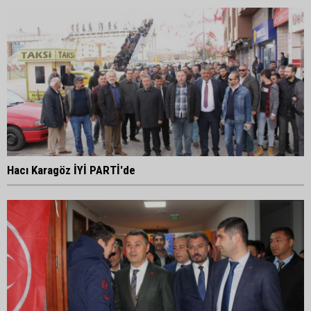
Hacı Karagöz İYİ PARTİ'de