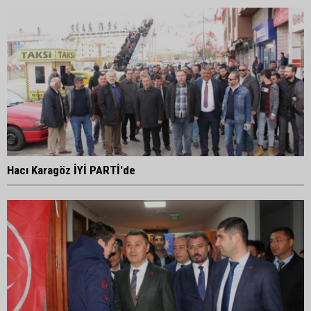
Hacı Karagöz İYİ PARTİ'de