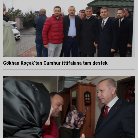
Gökhan Koçak'tan Cumhur ittifakına tam destek