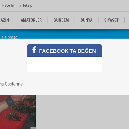
n Haberleri
Tekzip
AZİN
AMATÖRLER
GÜNDEM
DÜNYA
SİYASET
aja sığmadı
EN KOMİKLER
MEDYA
TEKNOLOJİ
FACEBOOK'TA BEĞEN
draja sığmadı
aha Gösterme