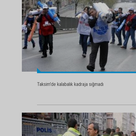
Taksim'de kalabalık kadraja sığmadı