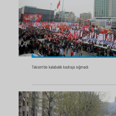
Taksim'de kalabalık kadraja sığmadı