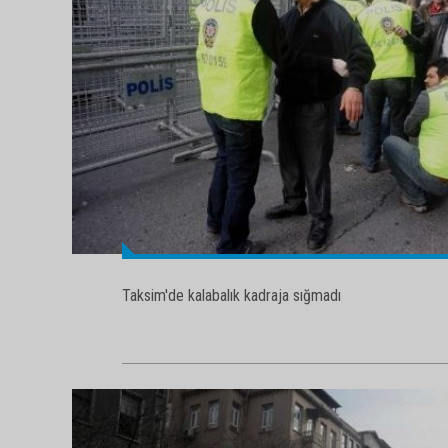
Taksim'de kalabalık kadraja sığmadı