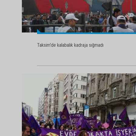
Taksim'de kalabalık kadraja sığmadı