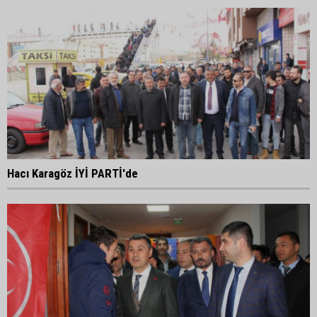
Hacı Karagöz İYİ PARTİ'de