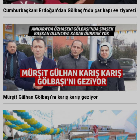
Cumhurbaşkanı Erdoğan'dan Gölbaşı'nda çat kapı ev ziyareti
Mürşit Gülhan Gölbaşı'nı karış karış geziyor