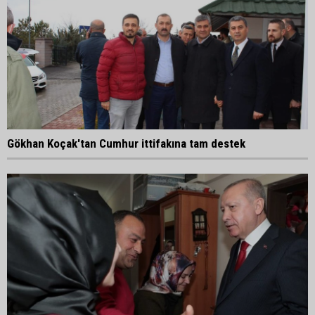
Gökhan Koçak'tan Cumhur ittifakına tam destek