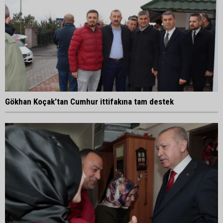
Gökhan Koçak'tan Cumhur ittifakına tam destek