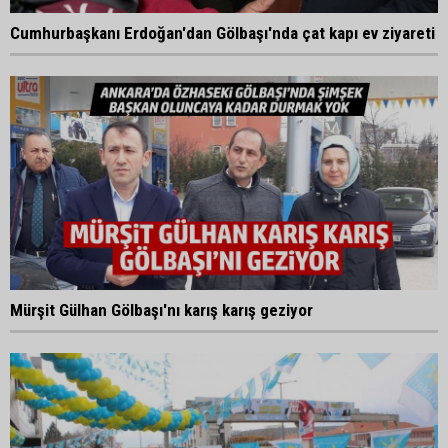
Cumhurbaşkanı Erdoğan'dan Gölbaşı'nda çat kapı ev ziyareti
Mürşit Gülhan Gölbaşı'nı karış karış geziyor