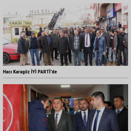
Hacı Karagöz İYİ PARTİ'de