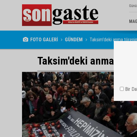
Günü
MAG
FOTO GALERİ
GÜNDEM
Taksim'deki anma törenin
Taksim'deki anma tören
Bir D