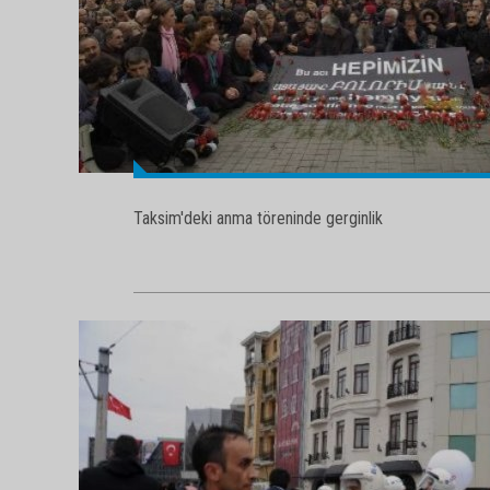
Taksim'deki anma töreninde gerginlik