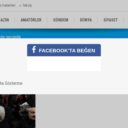
n Haberleri
Tekzip
AZİN
AMATÖRLER
GÜNDEM
DÜNYA
SİYASET
de gerginlik
EN KOMİKLER
MEDYA
TEKNOLOJİ
FACEBOOK'TA BEĞEN
inde gerginlik
aha Gösterme