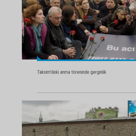
Taksim'deki anma töreninde gerginlik