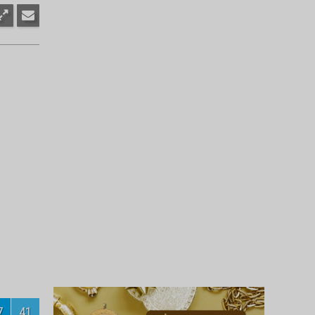
Turnuvanın şampiyonu
Velihimmetlispor
8
41
Engelli öğrencilerden örnek temizlik
kampanyası