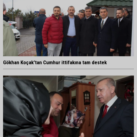
Gökhan Koçak'tan Cumhur ittifakına tam destek