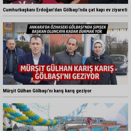
Cumhurbaşkanı Erdoğan'dan Gölbaşı'nda çat kapı ev ziyareti
Mürşit Gülhan Gölbaşı'nı karış karış geziyor