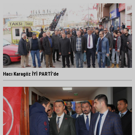
Hacı Karagöz İYİ PARTİ'de