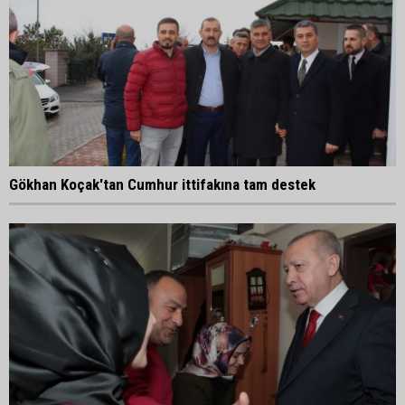
Gökhan Koçak'tan Cumhur ittifakına tam destek