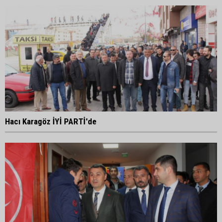
Hacı Karagöz İYİ PARTİ'de