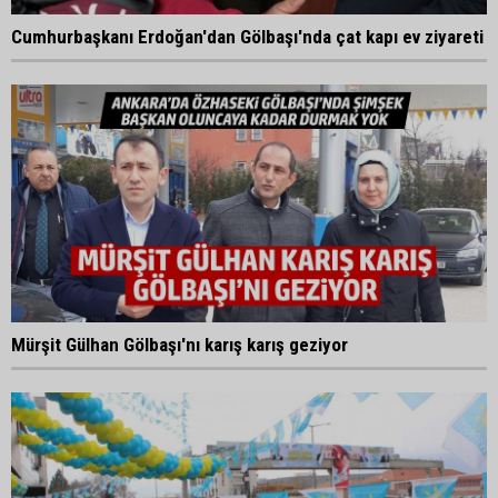
Cumhurbaşkanı Erdoğan'dan Gölbaşı'nda çat kapı ev ziyareti
Mürşit Gülhan Gölbaşı'nı karış karış geziyor