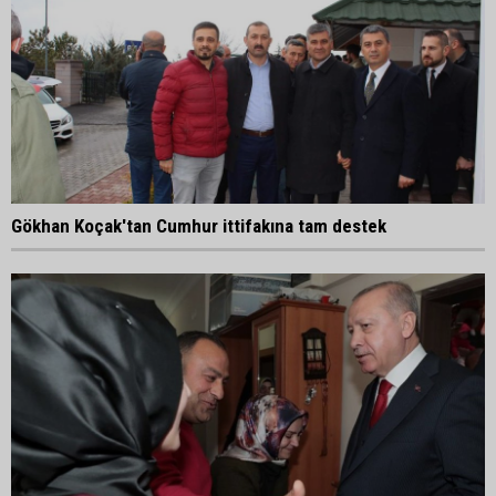
Gökhan Koçak'tan Cumhur ittifakına tam destek