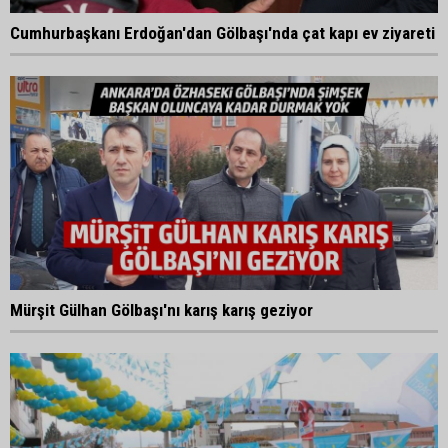
Cumhurbaşkanı Erdoğan'dan Gölbaşı'nda çat kapı ev ziyareti
Mürşit Gülhan Gölbaşı'nı karış karış geziyor