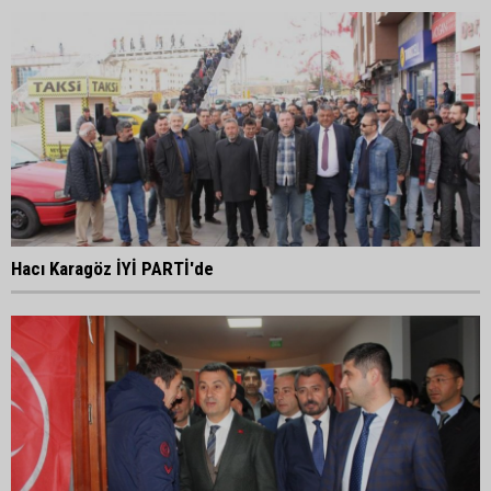
Hacı Karagöz İYİ PARTİ'de