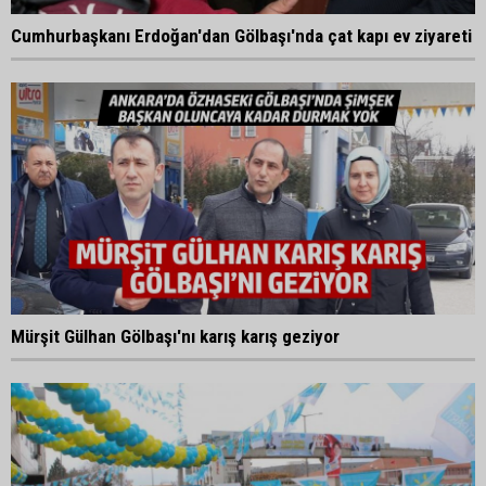
Cumhurbaşkanı Erdoğan'dan Gölbaşı'nda çat kapı ev ziyareti
Mürşit Gülhan Gölbaşı'nı karış karış geziyor