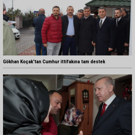
Gökhan Koçak'tan Cumhur ittifakına tam destek