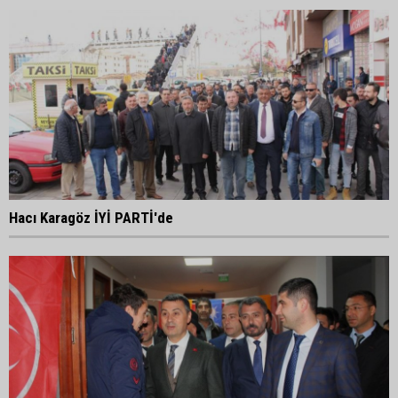
Hacı Karagöz İYİ PARTİ'de