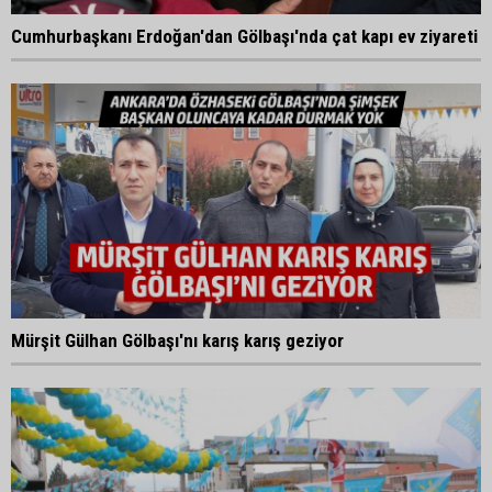
Cumhurbaşkanı Erdoğan'dan Gölbaşı'nda çat kapı ev ziyareti
Mürşit Gülhan Gölbaşı'nı karış karış geziyor