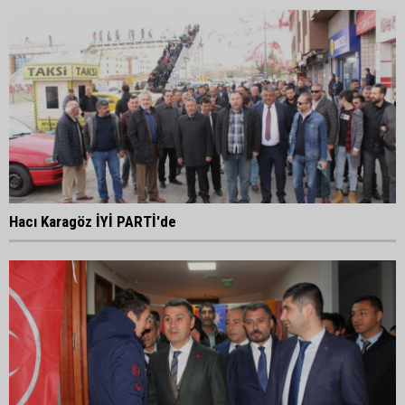
Hacı Karagöz İYİ PARTİ'de