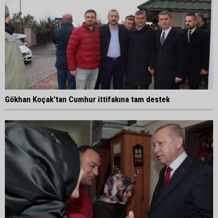
Gökhan Koçak'tan Cumhur ittifakına tam destek