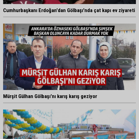
Cumhurbaşkanı Erdoğan'dan Gölbaşı'nda çat kapı ev ziyareti
Mürşit Gülhan Gölbaşı'nı karış karış geziyor