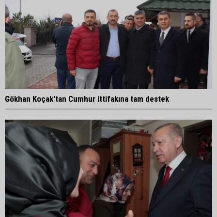
Gökhan Koçak'tan Cumhur ittifakına tam destek