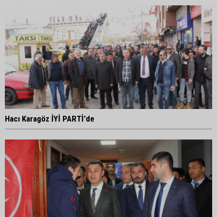
Hacı Karagöz İYİ PARTİ'de