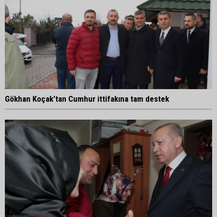
Gökhan Koçak'tan Cumhur ittifakına tam destek