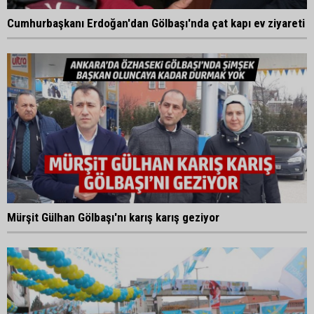
Cumhurbaşkanı Erdoğan'dan Gölbaşı'nda çat kapı ev ziyareti
Mürşit Gülhan Gölbaşı'nı karış karış geziyor