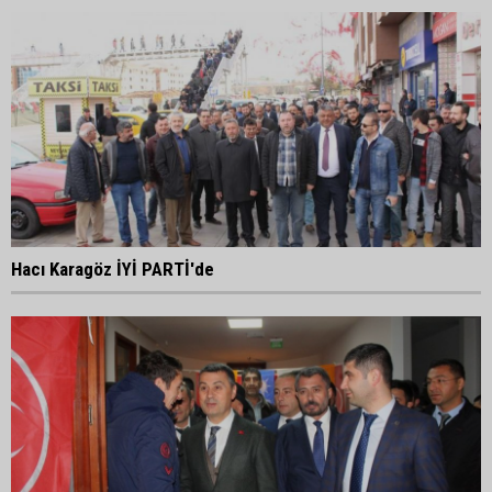
Hacı Karagöz İYİ PARTİ'de