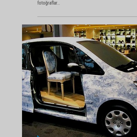
Yıllardır fenomen haline gelen, internette siteler ku
fotoğraflar...