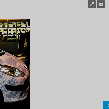
1
rulan, yeryüzünde yaşayan herkese kahkaha attıran