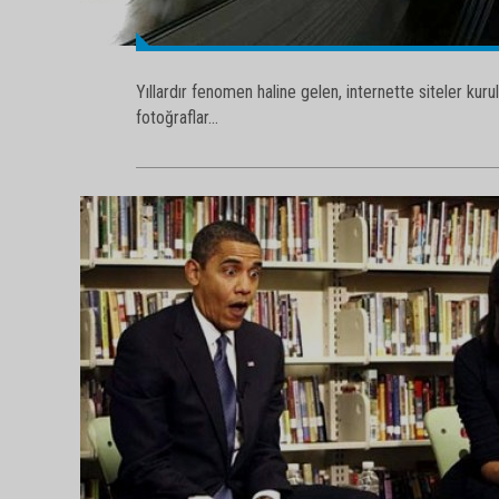
Yıllardır fenomen haline gelen, internette siteler ku
fotoğraflar...