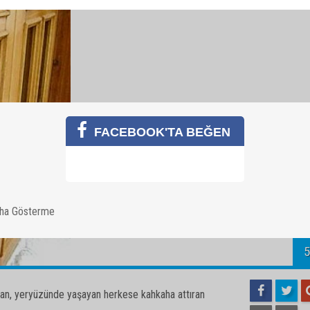
rulan, yeryüzünde yaşayan herkese kahkaha attıran