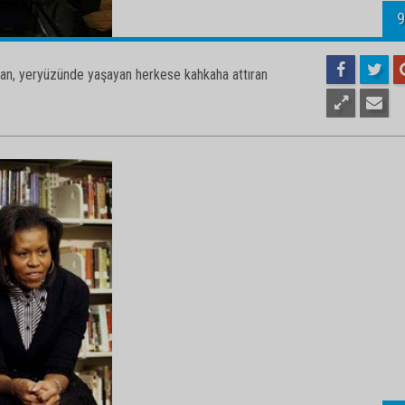
1
rulan, yeryüzünde yaşayan herkese kahkaha attıran